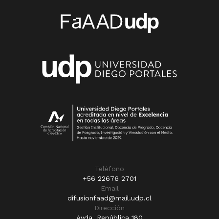
Teléfono
+56 22676 2701
Email
difusionfaad@mail.udp.cl
Dirección
Avda. República 180