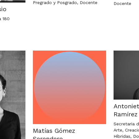
Pregrado y Posgrado, Docente
Docente
io
a 180
Antonie
Ramírez
Secretaria 
Matías Gómez
Arte, Creaci
Híbridas, D
Serendero