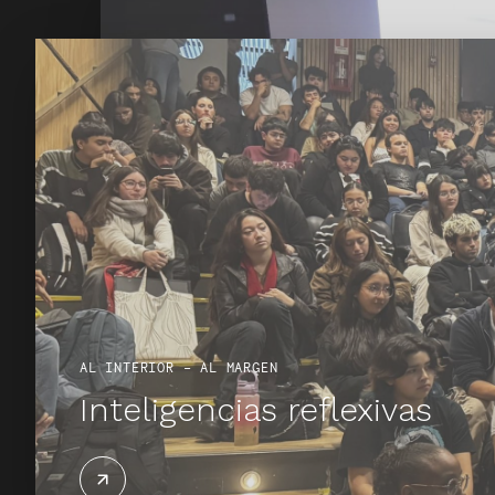
AL INTERIOR – AL MARGEN
La cáscara y La másca
AL INTERIOR – AL MARGEN
Inteligencias reflexivas