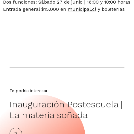
Dos funciones: Sábado 27 de junio | 16:00 y 18:00 horas
Entrada general $15.000 en
municipal.cl
y boleterías
Te podría interesar
Te p
Inauguración Postescuela |
He
La materia soñada
ce