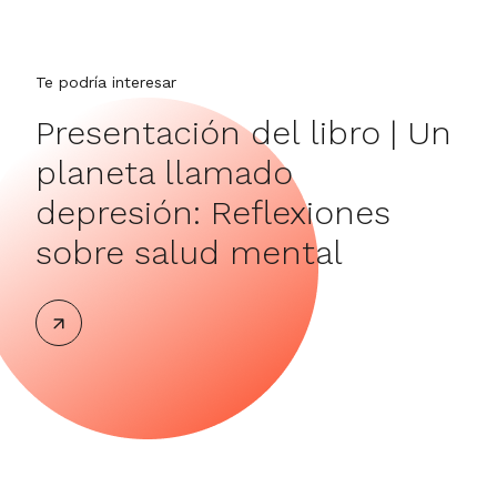
Te podría interesar
Te p
Presentación del libro | Un
In
planeta llamado
La
depresión: Reflexiones
sobre salud mental