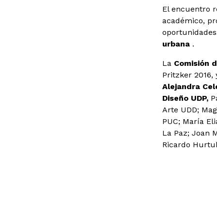
El encuentro 
académico, pro
oportunidades 
urbana
.
La
Comisión d
Pritzker 2016,
Alejandra Cel
Diseño UDP,
Pa
Arte UDD; Mag
PUC; María Eli
La Paz; Joan 
Ricardo Hurtub