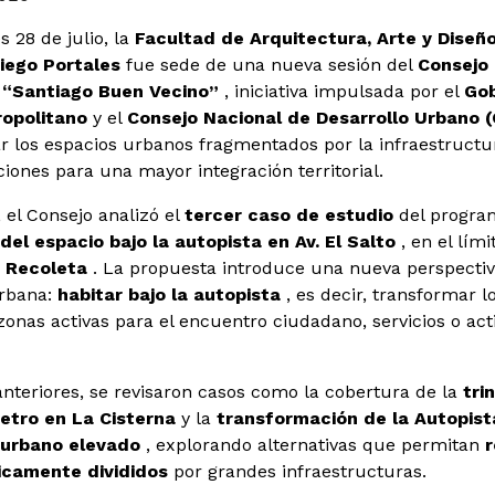
s 28 de julio, la
Facultad de Arquitectura, Arte y Diseño
iego Portales
fue sede de una nueva sesión del
Consejo
 “Santiago Buen Vecino”
, iniciativa impulsada por el
Gob
ropolitano
y el
Consejo Nacional de Desarrollo Urbano 
 los espacios urbanos fragmentados por la infraestructur
iones para una mayor integración territorial.
, el Consejo analizó el
tercer caso de estudio
del program
del espacio bajo la autopista en Av. El Salto
, en el lími
 Recoleta
. La propuesta introduce una nueva perspecti
urbana:
habitar bajo la autopista
, es decir, transformar l
zonas activas para el encuentro ciudadano, servicios o act
nteriores, se revisaron casos como la cobertura de la
tri
etro en La Cisterna
y la
transformación de la Autopist
 urbano elevado
, explorando alternativas que permitan
ricamente divididos
por grandes infraestructuras.