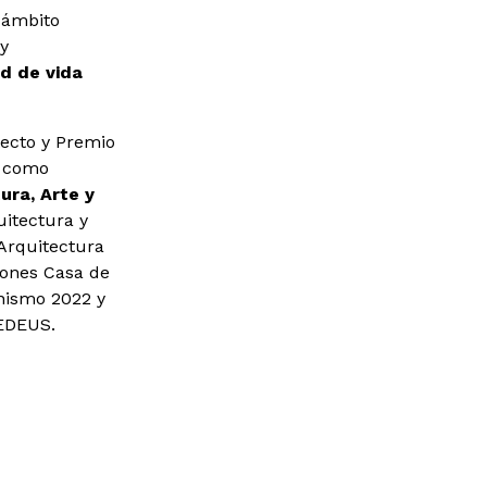
 ámbito
 y
ad de vida
tecto y Premio
s como
ura, Arte y
uitectura y
Arquitectura
iones Casa de
nismo 2022 y
CEDEUS.