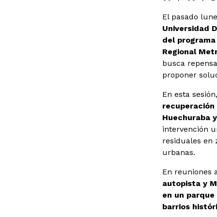
El pasado lune
Universidad D
del programa
Regional Met
busca repensar
proponer soluc
En esta sesión
recuperación 
Huechuraba y
intervención 
residuales en 
urbanas.
En reuniones a
autopista y M
en un parque
barrios histó