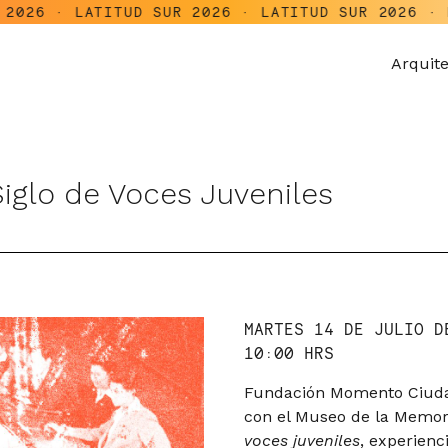
LATITUD SUR 2026 · LATITUD SUR 2026 · LATITUD 
Arquit
iglo de Voces Juveniles
MARTES 14 DE JULIO D
10:00 HRS
Fundación Momento Ciudad
con el Museo de la Memo
voces juveniles
, experienc