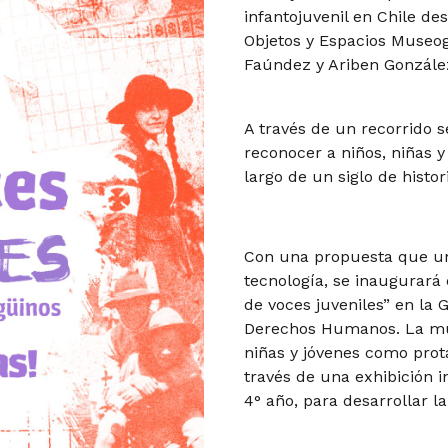
infantojuvenil en Chile de
Objetos y Espacios Museog
Faúndez y Ariben Gonzále
A través de un recorrido se
reconocer a niños, niñas 
largo de un siglo de histor
Con una propuesta que une
tecnología, se inaugurará 
de voces juveniles” en la 
Derechos Humanos. La mues
niñas y jóvenes como prota
través de una exhibición 
4° año, para desarrollar l